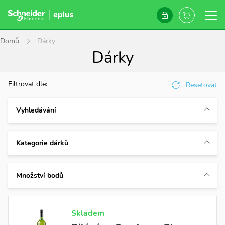
Domů
Dárky
Dárky
Filtrovat dle:
Resetovat
Vyhledávání
Kategorie dárků
Akční dárky
3
Množství bodů
Delikatesy
11
Domácnost
14
Od
Elektro
17
Skladem
Hobby
12