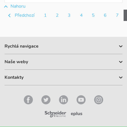
Nahoru
Předchozí
1
2
3
4
5
6
7
Rychlá navigace
Dárky
Naše weby
Karta eplus
Velkoobchody
se.com/cz
Akce
Kontakty
vypinac.cz
Ke stažení
esklady.cz
Zákaznické centrum
+420 225 382 919
Všechny kontakty