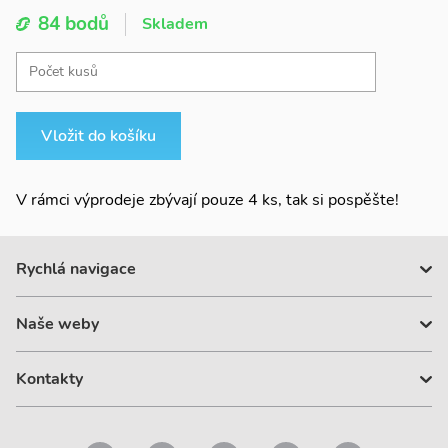
84 bodů
Skladem
Vložit do košíku
V rámci výprodeje zbývají pouze 4 ks, tak si pospěšte!
Rychlá navigace
Dárky
Naše weby
Karta eplus
Velkoobchody
se.com/cz
Akce
Kontakty
vypinac.cz
Ke stažení
esklady.cz
Zákaznické centrum
+420 225 382 919