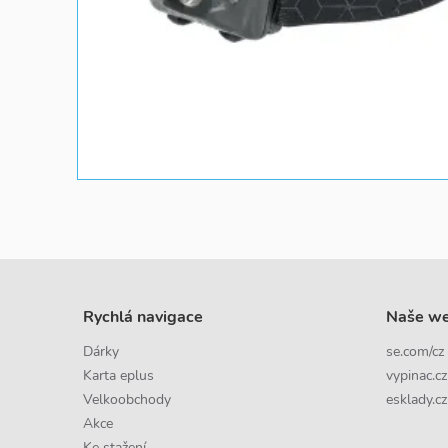
Rychlá navigace
Naše w
Dárky
se.com/cz
Karta eplus
vypinac.cz
Velkoobchody
esklady.cz
Akce
Ke stažení