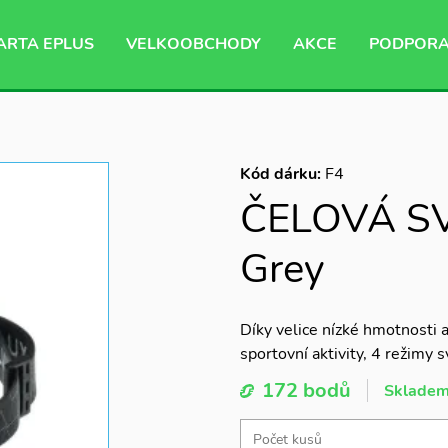
ARTA EPLUS
VELKOOBCHODY
AKCE
PODPOR
Kód dárku:
F4
ČELOVÁ SV
Grey
Díky velice nízké hmotnosti a
sportovní aktivity, 4 režimy s
172 bodů
Sklade