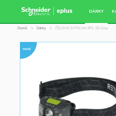
DÁRKY
K
Domů
Dárky
ČELOVÁ SVÍTILNA RPL 55 Grey
nové