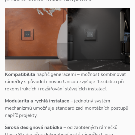
Kompatibilita
napříč generacemi – možnost kombinovat
rámečky s původní i novou Unicou zvyšuje flexibilitu při
rekonstrukcích i rozšiřování stávajících instalací.
Modularita a rychlá instalace
– jednotný systém
mechanizmů umožňuje standardizaci montážních postupů
napříč projekty.
Široká designová nabídka
– od zaoblených rámečků
Unica Studio přes dekorativní malé rámečky Unica