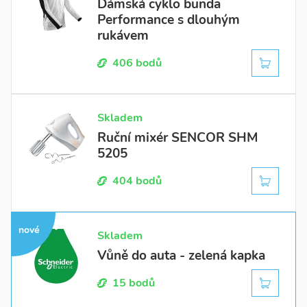
Dámská cyklo bunda
Oblečení
15
Performance s dlouhým
Pro nejmenší
12
Do
rukávem
Sport a volný čas
14
Zdraví a krása
10
406 bodů
Skladem
Ruční mixér SENCOR SHM
5205
404 bodů
nové
Skladem
Vůně do auta - zelená kapka
15 bodů