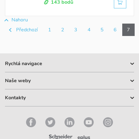
143 bodů
Nahoru
Předchozí
1
2
3
4
5
6
7
Rychlá navigace
Dárky
Naše weby
Karta eplus
Velkoobchody
se.com/cz
Akce
Kontakty
vypinac.cz
Ke stažení
esklady.cz
Zákaznické centrum
+420 225 382 919
Všechny kontakty