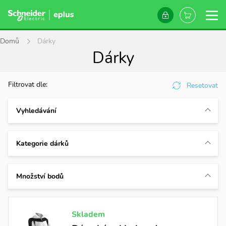
Domů
Dárky
Dárky
Filtrovat dle:
Resetovat
Vyhledávání
Kategorie dárků
Akční dárky
3
Množství bodů
Delikatesy
11
Domácnost
14
Od
Elektro
17
Skladem
Hobby
12